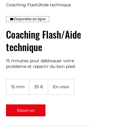
Coaching Flash/Aide technique
Disponible en ligne
Coaching Flash/Aide
technique
15 minutes pour débloquer votre
problème et repartir du bon pied.
35
euros
15 min
1
35 €
En visio
5
m
i
n
Réserver